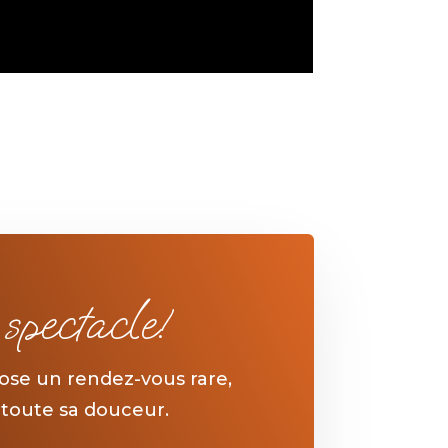
pectacle!
ose un rendez-vous rare,
 toute sa douceur.