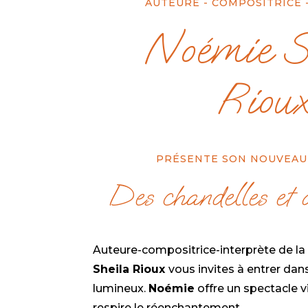
AUTEURE - COMPOSITRICE 
Noémie S
Riou
PRÉSENTE SON NOUVEAU
Des chandelles et 
Auteure-compositrice-interprète de l
Sheila Rioux
vous invites à entrer dan
lumineux.
Noémie
offre un spectacle v
respire le réenchantement.