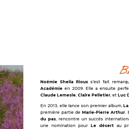
B
Noémie Sheila Rioux
s’est fait remarq
Académie
en 2009. Elle a ensuite perfec
Claude Lemesle
,
Claire Pelletier
, et
Luc 
En 2013, elle lance son premier album,
La
première partie de
Marie-Pierre Arthur
.
du pas
, rencontre un succès internationa
une nomination pour
Le désert
au pri