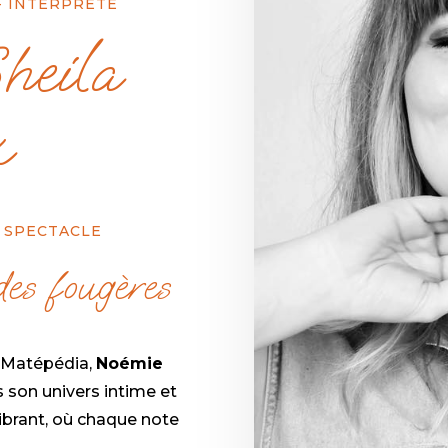
- INTERPRÈTE
heila
x
 SPECTACLE
des fougères
a Matépédia,
Noémie
s son univers intime et
ibrant, où chaque note