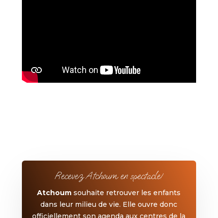
Recevez Atchoum en spectacle!
Atchoum
souhaite retrouver les enfants
dans leur milieu de vie. Elle ouvre donc
officiellement son agenda aux centres de la